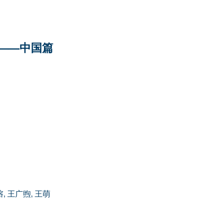
——中国篇
榕
,
王广煦
,
王萌