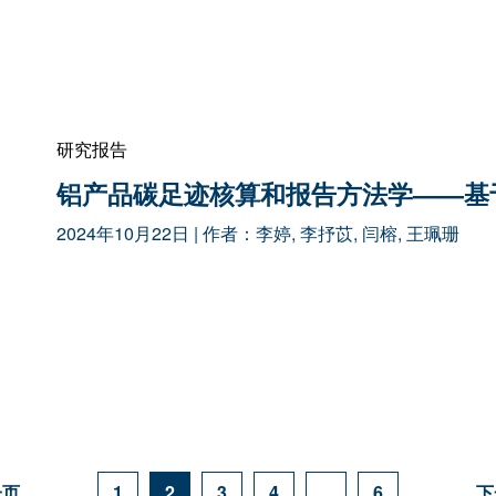
研究报告
铝产品碳足迹核算和报告方法学——基
2024年10月22日
| 作者：
李婷
,
李抒苡
,
闫榕
,
王珮珊
一页
1
2
3
4
…
6
下