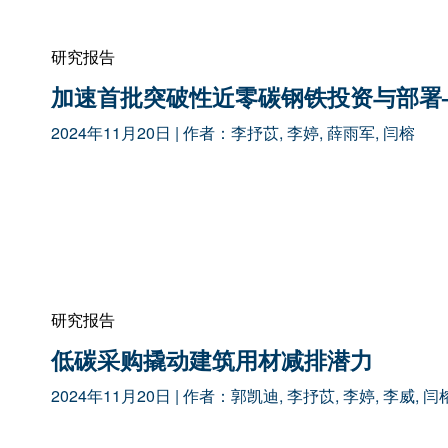
研究报告
加速首批突破性近零碳钢铁投资与部署
2024年11月20日
| 作者：
李抒苡
,
李婷
,
薛雨军
,
闫榕
研究报告
低碳采购撬动建筑用材减排潜力
2024年11月20日
| 作者：
郭凯迪
,
李抒苡
,
李婷
,
李威
,
闫